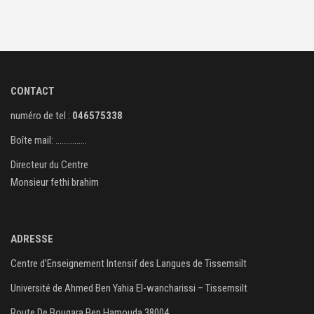
CONTACT
numéro de tel :
046575338
Boîte mail: ……………
Directeur du Centre
Monsieur fethi brahim
ADRESSE
Centre d’Enseignement Intensif des Langues de Tissemsilt
Université de Ahmed Ben Yahia El-wancharissi – Tissemsilt
Route De Bougara Ben Hamouda 38004